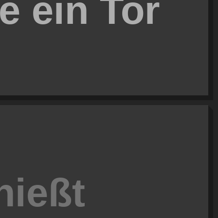
e ein Tor
hießt