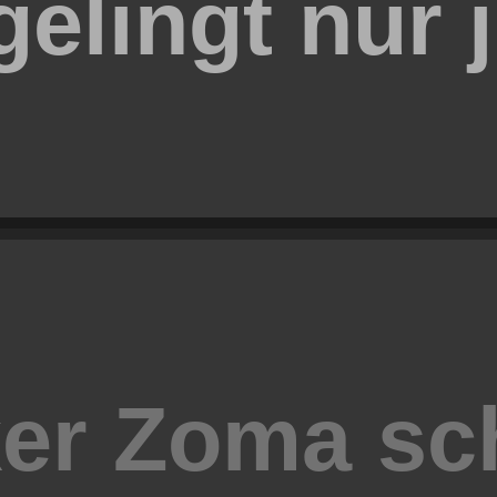
elingt nur j
er Zoma sc