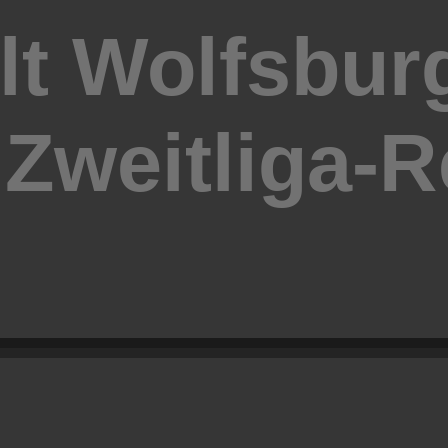
lt Wolfsbur
Zweitliga-Re