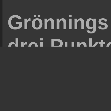
Grönnings 
drei Punkt
7 hours ago