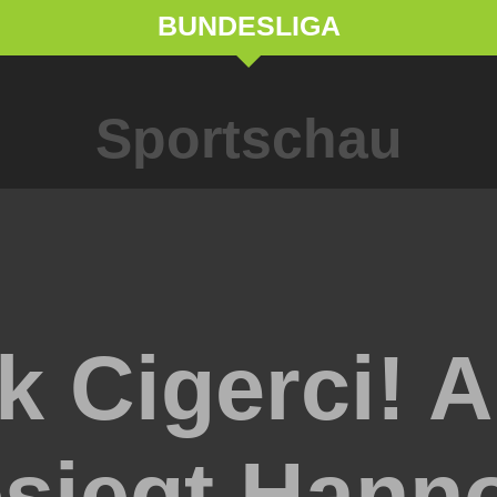
BUNDESLIGA
Sportschau
 Cigerci! A
esiegt Hann