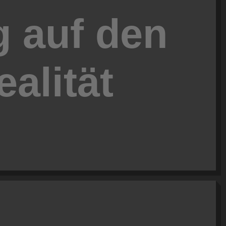
g auf den
alität